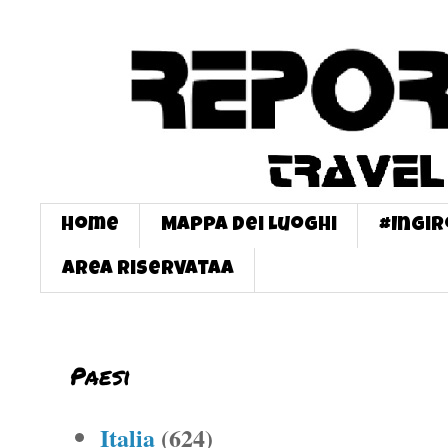
Home
Mappa dei Luoghi
#InGi
Area Riservataa
Paesi
Italia
(624)