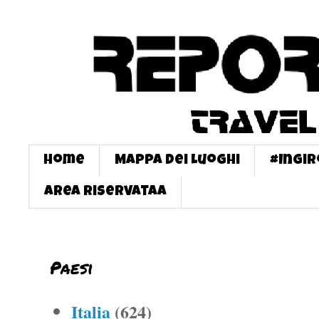
Home
Mappa dei Luoghi
#InGi
Area Riservataa
Paesi
Italia
(624)