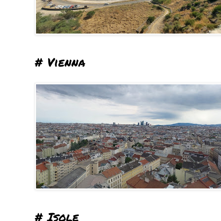
# Vienna
# Isole