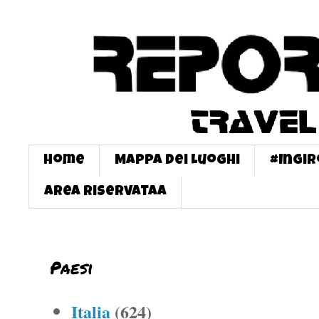
Home
Mappa dei Luoghi
#InGi
Area Riservataa
Paesi
Italia
(624)