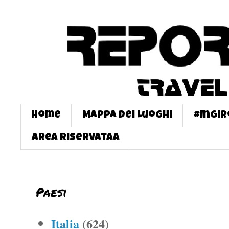
Home
Mappa dei Luoghi
#InGi
Area Riservataa
Paesi
Italia
(624)