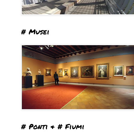
# Musei
# Ponti & # Fiumi