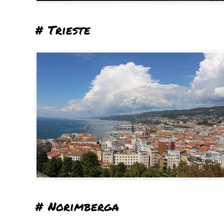
# Trieste
# Norimberga