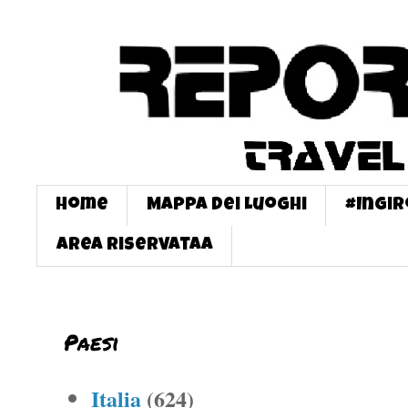
Home
Mappa dei Luoghi
#InGi
Area Riservataa
Paesi
Italia
(624)