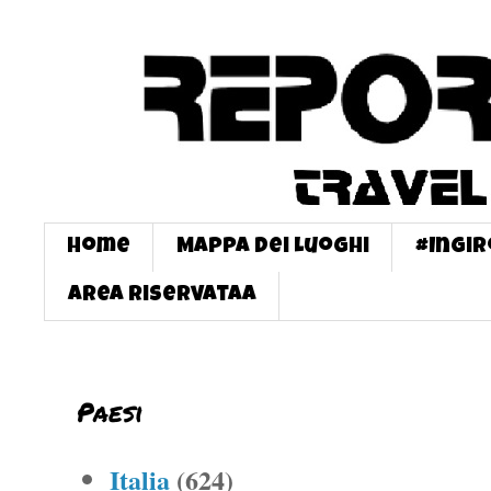
Home
Mappa dei Luoghi
#InGi
Area Riservataa
Paesi
Italia
(624)