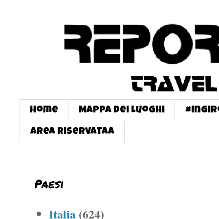
Home
Mappa dei Luoghi
#InGi
Area Riservataa
Paesi
Italia
(624)