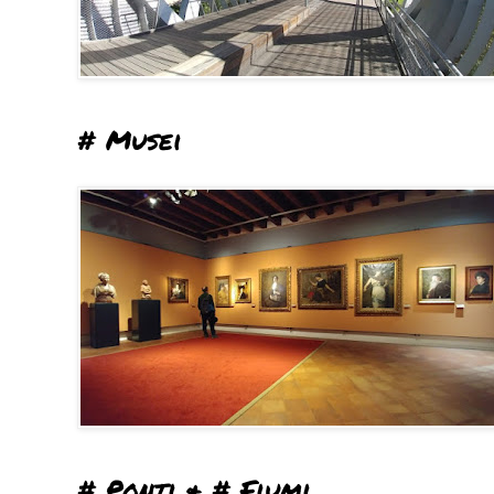
# Musei
# Ponti & # Fiumi