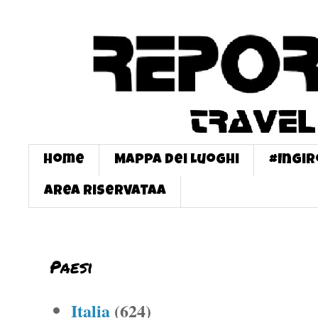
Home
Mappa dei Luoghi
#InGi
Area Riservataa
Paesi
Italia
(624)