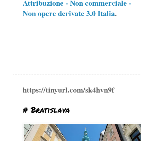
Attribuzione - Non commerciale -
Non opere derivate 3.0 Italia
.
https://tinyurl.com/sk4hvn9f
# Bratislava