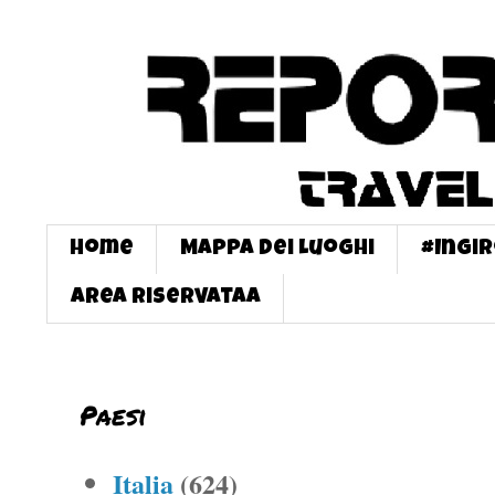
Home
Mappa dei Luoghi
#InGi
Area Riservataa
Paesi
Italia
(624)