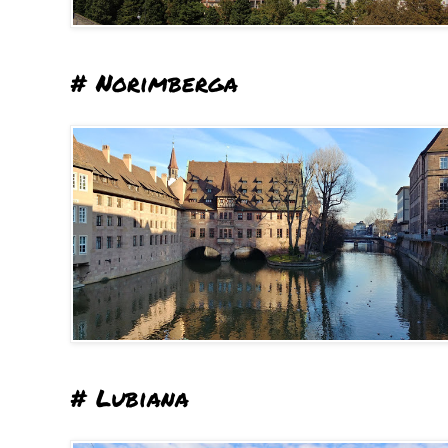
# Norimberga
# Lubiana