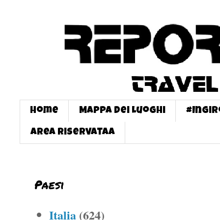
Home
Mappa dei Luoghi
#InGi
Area Riservataa
Paesi
Italia
(624)