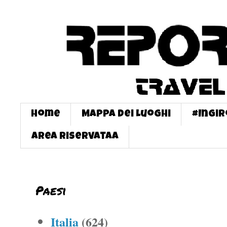
Home
Mappa dei Luoghi
#InGi
Area Riservataa
Paesi
Italia
(624)