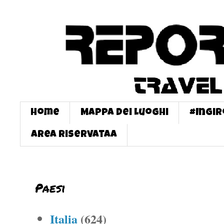
Home
Mappa dei Luoghi
#InGi
Area Riservataa
Paesi
Italia
(624)