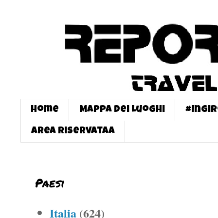
Home
Mappa dei Luoghi
#InGi
Area Riservataa
Paesi
Italia
(624)