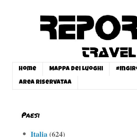
Home
Mappa dei Luoghi
#InGi
Area Riservataa
Paesi
Italia
(624)