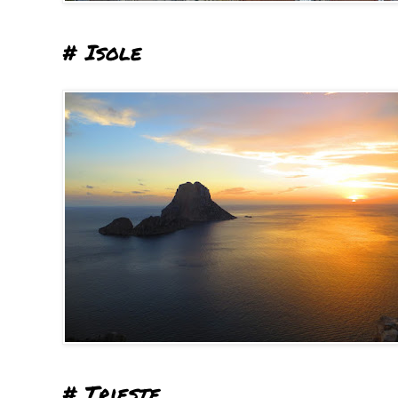
# Isole
# Trieste