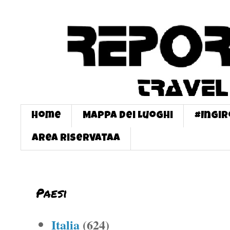
Home
Mappa dei Luoghi
#InGi
Area Riservataa
Paesi
Italia
(624)