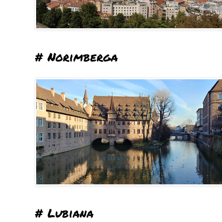
# Norimberga
# Lubiana