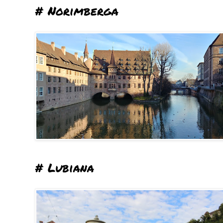
# Norimberga
# Lubiana