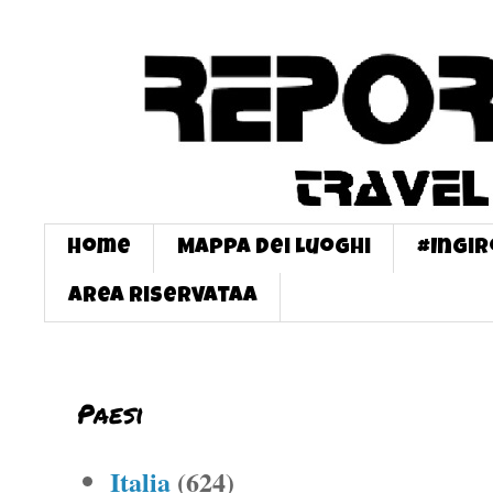
Home
Mappa dei Luoghi
#InGi
Area Riservataa
Paesi
Italia
(624)