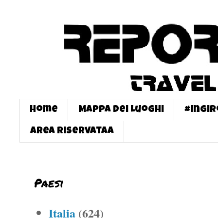
Home
Mappa dei Luoghi
#InGi
Area Riservataa
Paesi
Italia
(624)