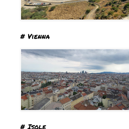
# Vienna
# Isole