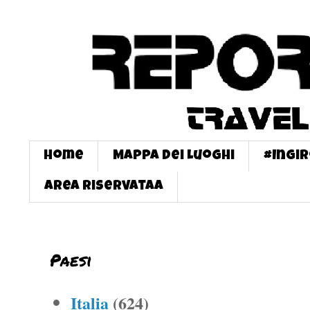
Home
Mappa dei Luoghi
#InGi
Area Riservataa
Paesi
Italia
(624)