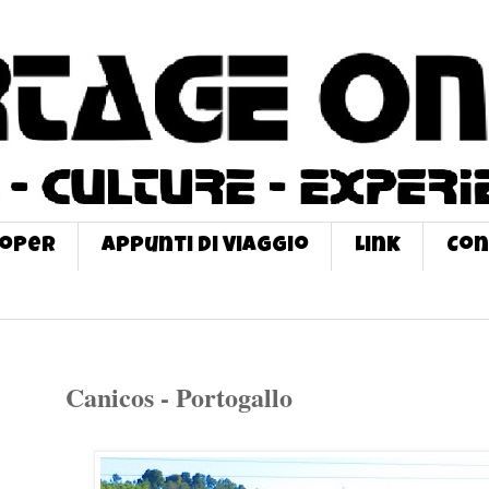
roPer
Appunti di Viaggio
Link
Con
Canicos - Portogallo