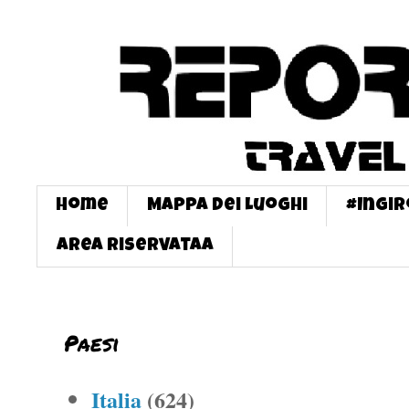
Home
Mappa dei Luoghi
#InGi
Area Riservataa
Paesi
Italia
(624)