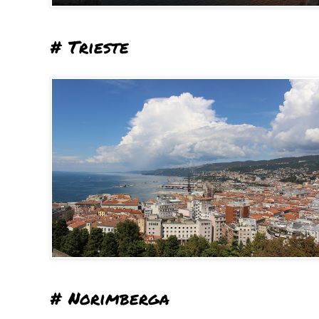
# Trieste
# Norimberga