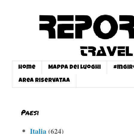
Home
Mappa dei Luoghi
#InGi
Area Riservataa
Paesi
Italia
(624)