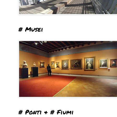
# Musei
# Ponti & # Fiumi