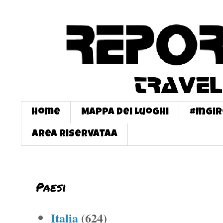
Home
Mappa dei Luoghi
#InGi
Area Riservataa
Paesi
Italia
(624)