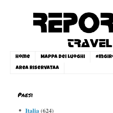
Home
Mappa dei Luoghi
#InGi
Area Riservataa
Paesi
Italia
(624)