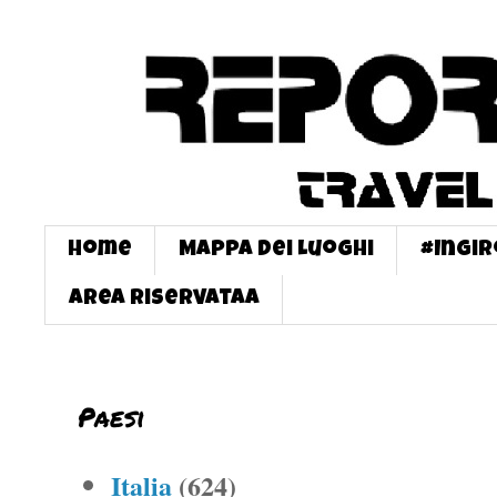
Home
Mappa dei Luoghi
#InGi
Area Riservataa
Paesi
Italia
(624)