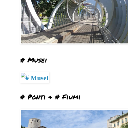
# Musei
# Ponti & # Fiumi