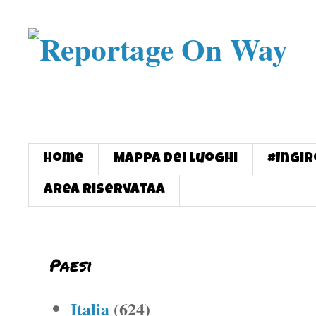
Home
Mappa dei Luoghi
#InGi
Area Riservataa
Paesi
Italia
(624)