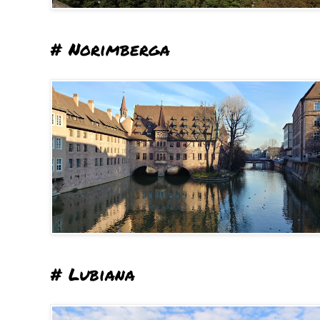
# Norimberga
# Lubiana