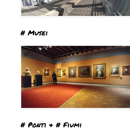
# Musei
# Ponti & # Fiumi