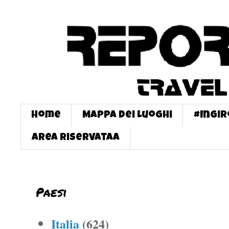
Home
Mappa dei Luoghi
#InGi
Area Riservataa
Paesi
Italia
(624)