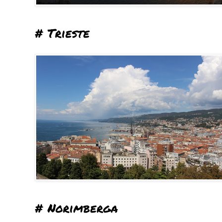
# Trieste
# Norimberga