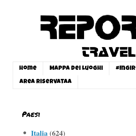
Home
Mappa dei Luoghi
#InGi
Area Riservataa
Paesi
Italia
(624)