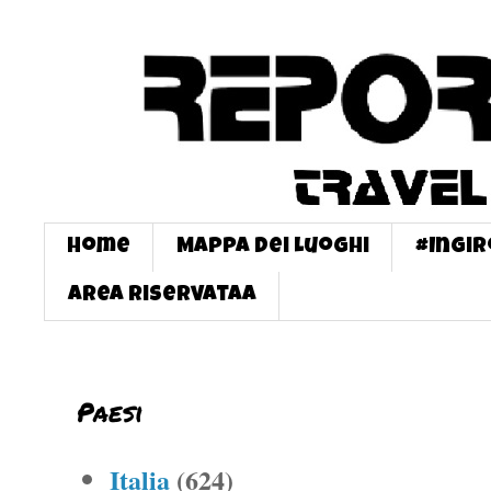
Home
Mappa dei Luoghi
#InGi
Area Riservataa
Paesi
Italia
(624)