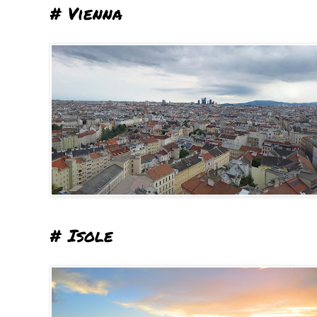
# Vienna
# Isole