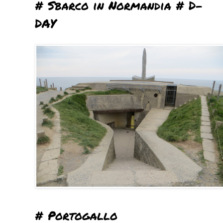
# Sbarco in Normandia # D-
DAY
# Portogallo