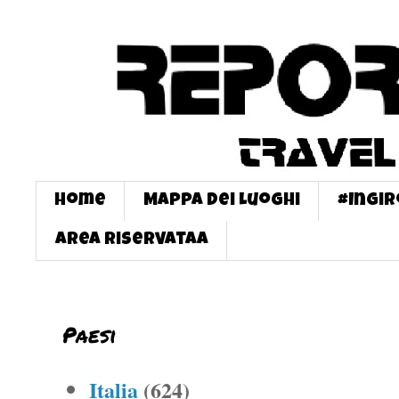
Home
Mappa dei Luoghi
#InGi
Area Riservataa
Paesi
Italia
(624)