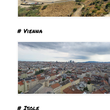
# Vienna
# Isole