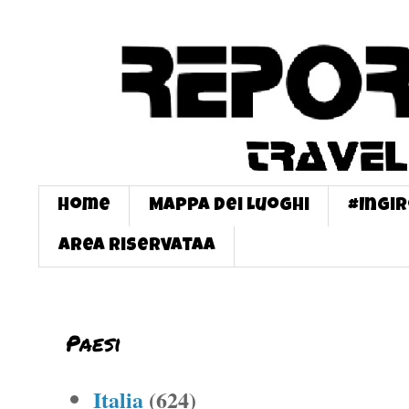
Home
Mappa dei Luoghi
#InGi
Area Riservataa
Paesi
Italia
(624)