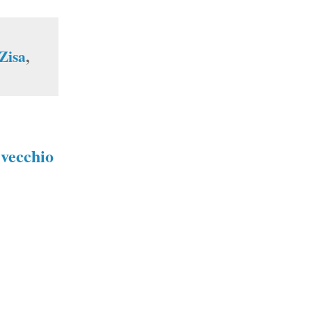
 Zisa
,
 vecchio