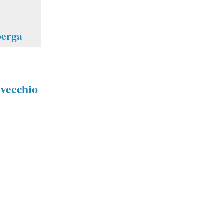
erga
 vecchio