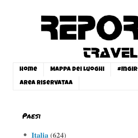
Home
Mappa dei Luoghi
#InGi
Area Riservataa
Paesi
Italia
(624)