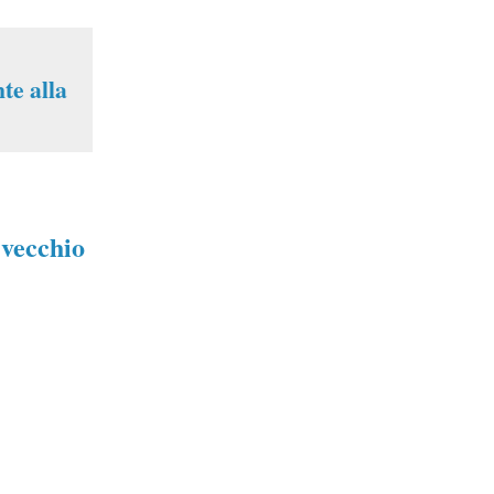
te alla
 vecchio