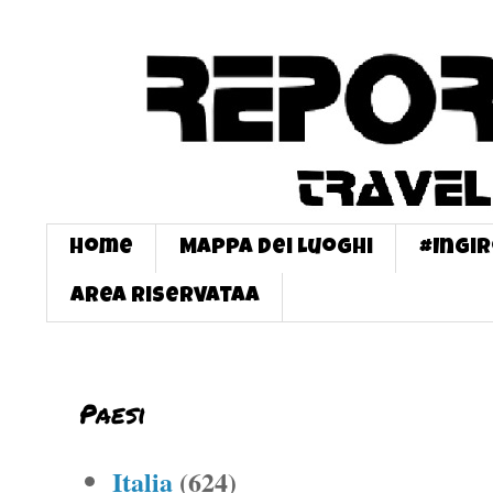
Home
Mappa dei Luoghi
#InGi
Area Riservataa
Paesi
Italia
(624)