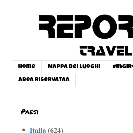
Home
Mappa dei Luoghi
#InGi
Area Riservataa
Paesi
Italia
(624)