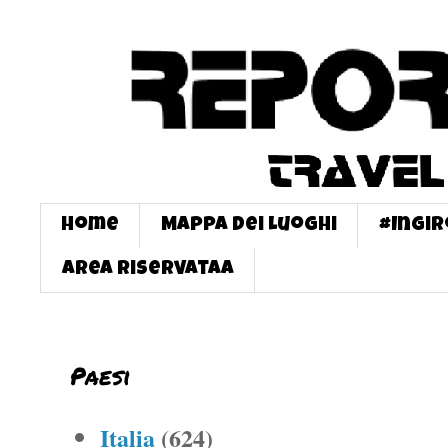
Home
Mappa dei Luoghi
#InGi
Area Riservataa
Paesi
Italia
(624)