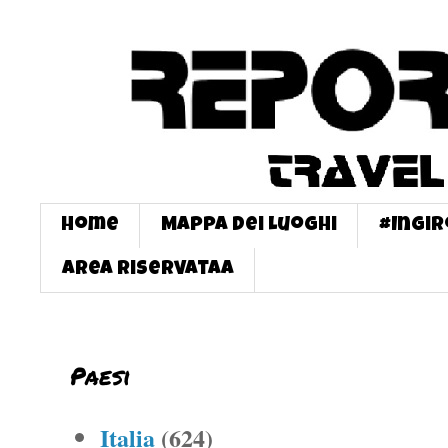
Home
Mappa dei Luoghi
#InGi
Area Riservataa
Paesi
Italia
(624)