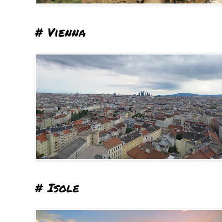
# Vienna
# Isole