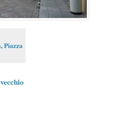
a
,
Piazza
 vecchio