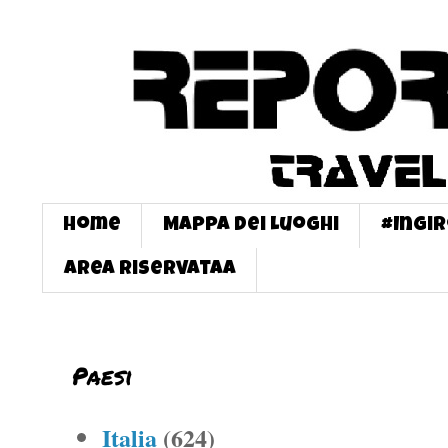
Home
Mappa dei Luoghi
#InGi
Area Riservataa
Paesi
Italia
(624)