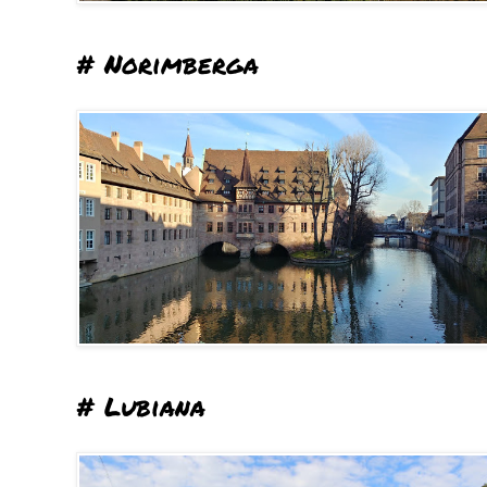
# Norimberga
# Lubiana