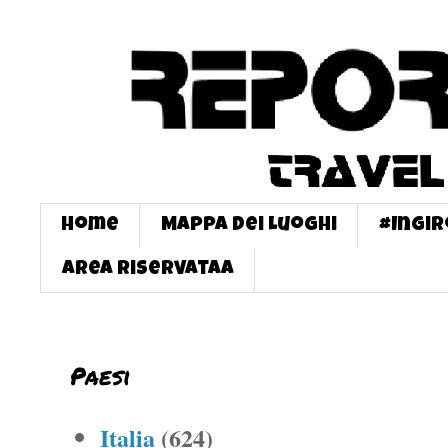
Home
Mappa dei Luoghi
#InGi
Area Riservataa
Paesi
Italia
(624)