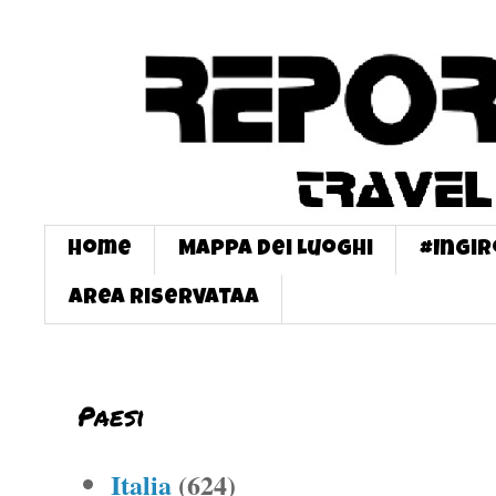
Home
Mappa dei Luoghi
#InGi
Area Riservataa
Paesi
Italia
(624)