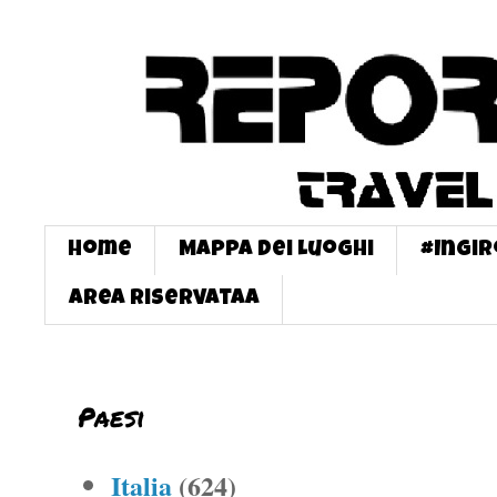
Home
Mappa dei Luoghi
#InGi
Area Riservataa
Paesi
Italia
(624)