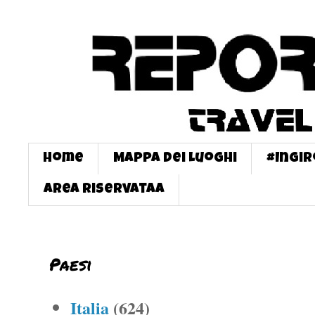
Home
Mappa dei Luoghi
#InGi
Area Riservataa
Paesi
Italia
(624)