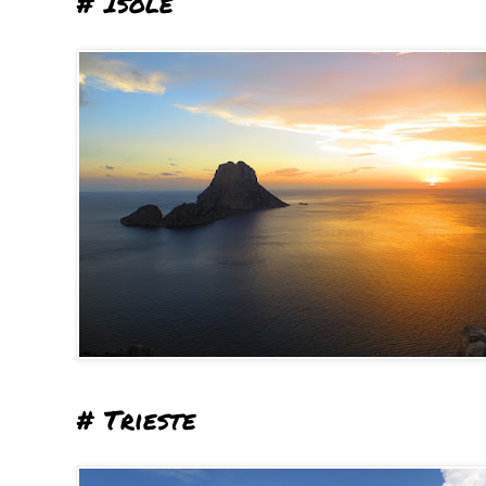
# Isole
# Trieste