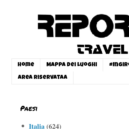
Home
Mappa dei Luoghi
#InGi
Area Riservataa
Paesi
Italia
(624)