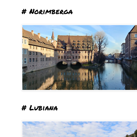
# Norimberga
# Lubiana