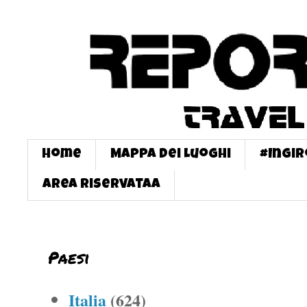
Home
Mappa dei Luoghi
#InGi
Area Riservataa
Paesi
Italia
(624)