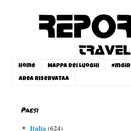
Home
Mappa dei Luoghi
#InGi
Area Riservataa
Paesi
Italia
(624)