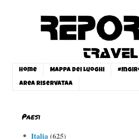
Home
Mappa dei Luoghi
#InGi
Area Riservataa
Paesi
Italia
(625)