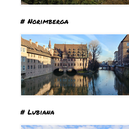
# Norimberga
# Lubiana