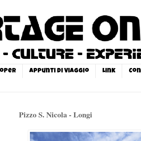
roPer
Appunti di Viaggio
Link
Con
Pizzo S. Nicola - Longi