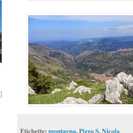
Etichette:
montagna
,
Pizzo S. Nicola