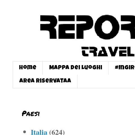
Home
Mappa dei Luoghi
#InGi
Area Riservataa
Paesi
Italia
(624)