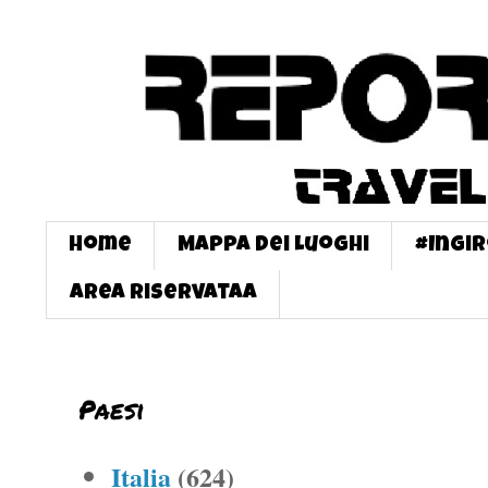
Home
Mappa dei Luoghi
#InGi
Area Riservataa
Paesi
Italia
(624)