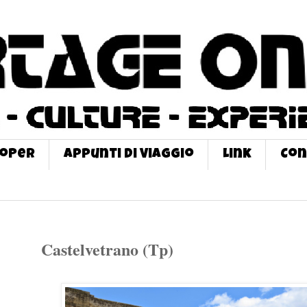
roPer
Appunti di Viaggio
Link
Con
Castelvetrano (Tp)